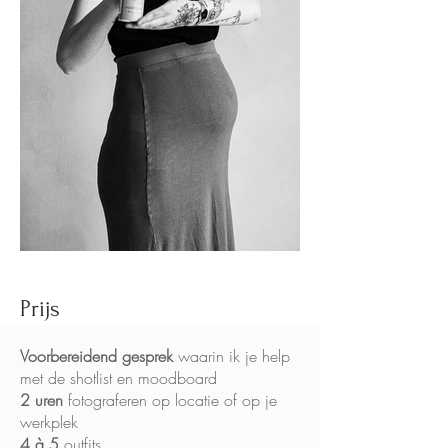
Prijs
Voorbereidend gesprek
waarin ik je help
met de shotlist en moodboard
2 uren
fotograferen op locatie of op je
werkplek
4 à 5
outfits