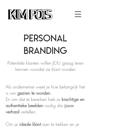
Personal
branding
Potentiële klanten willen JOU graag leren
kennen voordat ze klant worden
Als ondernemer weet je hoe belangrijk het
is om
gezien te worden
.
En om dat te bereiken heb je
krachtige en
authentieke beelden
nodig die
jouw
verhaal
vertellen.
Om je
ideale klant
aan te trekken en je