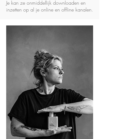
Je kan ze onmiddellijk downloaden en
inzetten op al je online en offline kanalen.