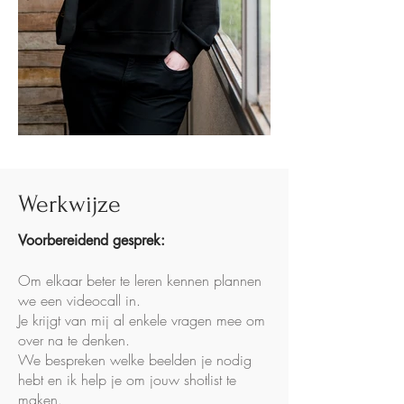
Werkwijze
Voorbereidend gesprek:
Om elkaar beter te leren kennen plannen
we een videocall in.
Je krijgt van mij al enkele vragen mee om
over na te denken.
We bespreken welke beelden je nodig
hebt en ik help je om jouw shotlist te
maken.