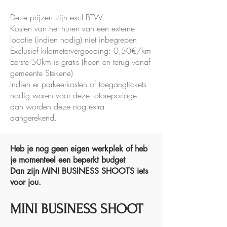
Deze prijzen zijn excl BTW.
Kosten van het huren van een externe
locatie (indien nodig) niet inbegrepen
Exclusief kilometervergoeding: 0,50€/km
Eerste 50km is gratis (heen en terug vanaf
gemeente Stekene)
Indien er parkeerkosten of toegangtickets
nodig waren voor deze fotoreportage
dan worden deze nog extra
aangerekend.
Heb je nog geen eigen werkplek of heb
je momenteel een beperkt budget
Dan zijn MINI BUSINESS SHOOTS iets
voor jou.
MINI BUSINESS SHOOT