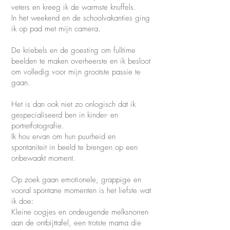
veters en kreeg ik de warmste knuffels.
In het weekend en de schoolvakanties ging
ik op pad met mijn camera.
De kriebels en de goesting om fulltime
beelden te maken overheerste en ik besloot
om volledig voor mijn grootste passie te
gaan.
Het is dan ook niet zo onlogisch dat ik
gespecialiseerd ben in kinder- en
portretfotografie.
Ik hou ervan om hun puurheid en
spontaniteit in beeld te brengen op een
onbewaakt moment.
Op zoek gaan emotionele, grappige en
vooral spontane momenten is het liefste wat
ik doe:
Kleine oogjes en ondeugende melksnorren
aan de ontbijttafel, een trotste mama die