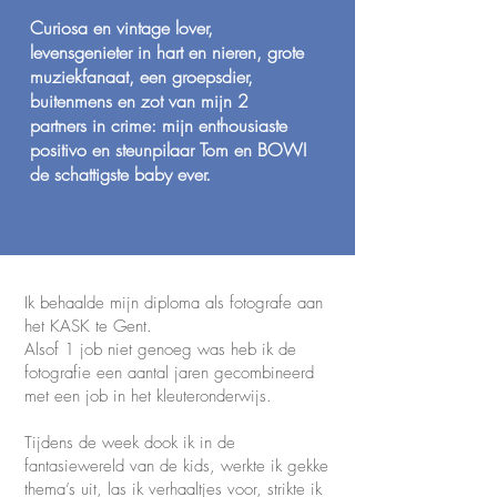
Curiosa en vintage lover,
levensgenieter in hart en nieren, grote
muziekfanaat, een groepsdier,
buitenmens en zot van mijn 2
partners in crime: mijn enthousiaste
positivo en steunpilaar Tom en BOWI
de schattigste baby ever.
Ik behaalde mijn diploma als fotografe aan
het KASK te Gent.
Alsof 1 job niet genoeg was heb ik de
fotografie een aantal jaren gecombineerd
met een job in het kleuteronderwijs.
Tijdens de week dook ik in de
fantasiewereld van de kids, werkte ik gekke
thema’s uit, las ik verhaaltjes voor, strikte ik